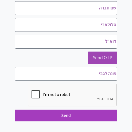
Send OTP
Send