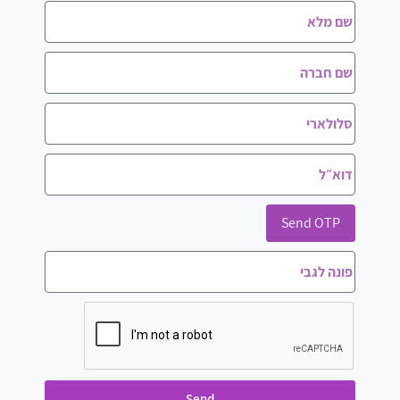
Send OTP
Send