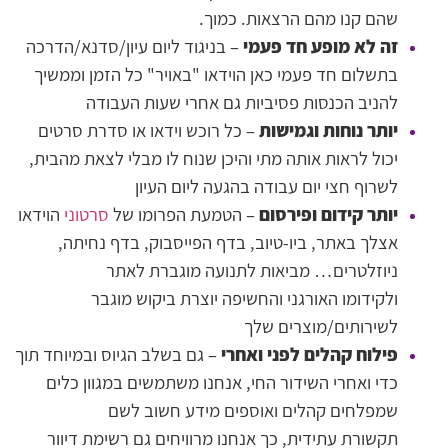
שהם קנו מהם הרצאות. כמוך.
זה לא מופע חד פעמי
– בניגוד ליום עיון/סדנא/הדרכה
בתשלום חד פעמי כאן הוידאו "באויר" כל הזמן וממשיך
להניב הכנסות פסיביות גם אחרי שעות העבודה
יותר נוחות וגמישות
– כל רוכש וידאו או סדרת סרטים
יכול לראות אותה מתי והיכן שנוח לו מבלי לצאת מהבית,
לשרוף חצי יום עבודה בהגעה ליום העיון
יותר קידום ופירסום
– הטמעת הפרומו של
סרטוני
הוידאו
אצלך באתר, ביו-טיוב, בדף הפייסבוק, בדף נחיתה,
ניוזלטרים… מביאות לתנועה מוגברת לאתר
ולקידומו האורגני והחשיפה יוצרת ביקוש מוגבר
לשירותים/מוצרים שלך
פילוח קהלים לפני ואחרי
– גם בשלב הגיוס ובמיוחד תוך
כדי ואחרי השידור החי, אנחנו משתמשים במגוון כלים
שמפלחים קהלים ואוספים מידע חשוב לשם
תקשורת עתידית, כך אנחנו מרוויחים גם רשימת דיוור