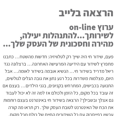
הרצאה בלייב
ערוץ on-line
לשירותך...להתנהלות יעילה,
מהירה וחסכונית של העסק שלך...
פעם, שידור חי היה שייך רק לטלוויזיה: חדשות מהשטח… כתבנו
מתפרץ לשידור עם הידיעה המרעישה האחרונה… ברצלונה נגד
ריאל מדריד בשידור חי… הנשיא אובמה בשידור לאומה… אבל
היום, מצלמות משדרות בכל רגע נתון את גובה הגלים לגולשים,
התנועה בכבישים, המתרחש בקניונים, בגני הילדים… בעצם אם
זה עובד בכל מקום, כל הזמן ולכולם אז למה זה לא יכול לעבוד
גם אצלך ובשבילך? הרצאה בשידור חי באינטרנט בעצם רותמות
את הכח של האינטרנט לטובת העסק שלך. רק תראו מה קורה
עכשיו בפייסבוק עם כל השידורים החיים של כולם מכל מקום.