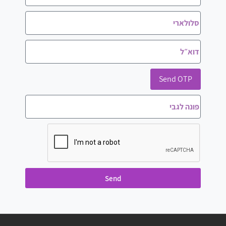
Send OTP
Send