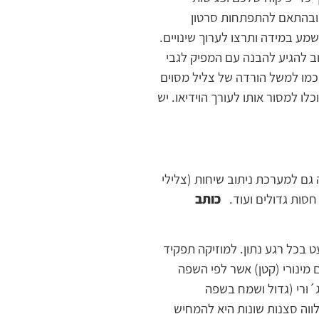
ם ובהתאם להתפתחות סרטון
ע במידה ותרצו לערוך שינויים.
וב להגיע להבנה עם המפיק לגבי
 כמו למשל הורדה של צליל מסוים
עת השמע מוכנה ומאושרת על ידכם, כל שנותר הוא לבקש מהמפיק את השיר בקובץ WAV כדי שתוכלו למסור אותו לעורך הוידיאו. יש
גם למערכת ניתוב שיחות (צלילי
חסות גדולים ועוד.
כותב
 בכל רגע נתון. למוזיקה תפקיד
מינורי (קטן) אשר לפי השפה
ורי (גדול ושמח בשפה
ווה סצנות שונות היא להמחיש