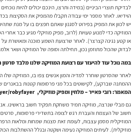
לבדיקת תוצרי הביניים (במידה ותרצו, הינכם יכולים להיות נוכ
הוידיאו. לאחר מספר ימי עבודה תקבלו מהמפיק את הסקיצות בכדי
יש לכוון את המפיק בפירוט לסגנון שאתם חפצים בו על מנת שתהיו
המוזיקה כדי למנוע טעויות (לרוב, מפיק מוזיקלי מגיע כבר אחרי 
לבדוק שהכול מתוזמן נכון, תחילתה וסופה של המוזיקה ושאר אלמ
במה נוכל עוד להיעזר עם רצועת המוזיקה שלנו מלבד
סרטון ה
לאחר שהסרטון שוחרר למדיה והמון אנשים צפו בו, המוזיקה שלו 
ההמתנה שברקע), לקישוטים בכל מני פרסומות קטנות בבאנרים שב
המאמר: רובי פאייר – מלחין ומפיק מוזיקלי, www.wix.com/robyfayer/robyfayer
גם מבלי שנרצה, מוזיקה תמיד משחקת תפקיד חשוב בראשינו. אנו ח
חשוב של העצמת והעברת רגש לצופה בתשדירי פרסומות, סרטים, תו
המוזיקלית מסמן עצבות, לעומת זאת סצנות שמחות ומלאות הרפת
מוזיקלית). לעיתים המוזיקה נעימה ושקטה ובגלל ההשתלבות הכו