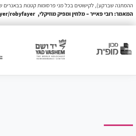
ההמתנה שברקע), לקישוטים בכל מני פרסומות קטנות בבאנרים שב
המאמר: רובי פאייר – מלחין ומפיק מוזיקלי, www.wix.com/robyfayer/robyfayer