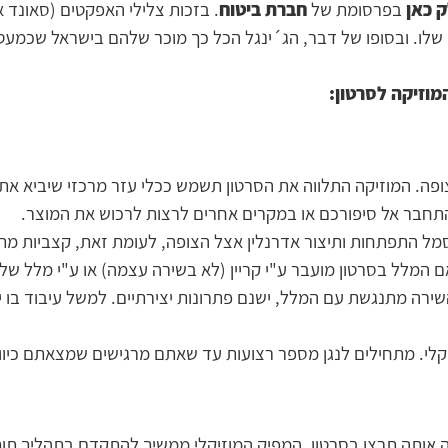
 כאן
בפרסומת של
חברת ביטוח
. בזכות צלילי האפקטים (סאונד
שלו. ובסופו של דבר, הג´ינגל הכל כך מוכר שלהם בישראל שכמעט 
וזיקה לסרטון:
הצופה. המוזיקה התלווה את הסרטון תשמש ככלי עזר מרכזי שיביא א
תחבר אל סיפורכם או במקרים אחרים לרצות לרכוש את המוצר.
מל התפתחות ותיצור אדרנלין אצל הצופה, לעומת זאת, קצביות מת
ם המלל בסרטון מועבר ע"י קריין (לא בשירה עצמה) או ע"י מלל של 
שירה מתנגשת עם המלל, ישנם פתרונות יצירתיים. למשל עיבוד בו י
י. מתחילים לנגן מספר רצועות עד שאתם מרגישים שמצאתם כיוון 
ה אותה תרצו בסרטון, המפיק המוזיקלי ממשיך להתקדם בתהליך תוך