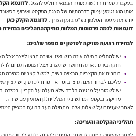
בעקבות סערת הרגשות אותה הבמאי החליט להציג.
לדוגמא הקלק
אותו הוא נטמע עמוק בדרמתיות של הצגת הטקסט ואירועי הסאונד 
יודע את מספר הטלפון בע"פ בזמן הצורך.
לדוגמא הקלק כאן
דוגמאות לכמה פרסומות המלוות מוזיקההתהליכים בבחירת המ
לבחירת רצועת מוזיקה לסרטון יש מספר שלבים:
יש להחליט תחילה איזה רגש ואיזו אווירה תרצו לייצר אצל 
חזקה ביותר. אותה תחושה שתיצרב אצל הצופה תגרום לו לה
בוחרים את הקצביות הרצויה בשיר, למשל קצביות מהירה תס
עליכם לבחור האם תרצו בזמר או זמרת לסרטון. יש לציין שא
יש לשמור על מנגינה בלבד שלא תעלה על הקריין. במידה וה
מוזיקה, ובקטע המרגש בלי המלל יתנגן הפזמון עם שירה.
לאחר שעניתם על שאלות אלה, מתחילה העבודה עם המפיק המוזיקל
תהליכי ההקלטה והעריכה:
לאחר שהמפיק המוזיקלי ואתם הגעתם להבנה בנוגע לכיוון המוזיק