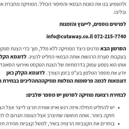
ולהטמיע בנו את כוונות הבמאי והסיפור הכולל. המוזיקה מחברת א
ובליבו.
לפרטים נוספים, לייעוץ והזמנות
info@cutaway.co.il
072-215-7740
הסרטון הבא
מדגים כיצד המוזיקה ללא מלל, תוך כדי הצגת ספק
בעקבות סערת הרגשות אותה הבמאי החליט להציג.
לדוגמא הקלק
אותו הוא נטמע עמוק בדרמתיות של הצגת הטקסט ואירועי הסאונד 
יודע את מספר הטלפון בע"פ בזמן הצורך.
לדוגמא הקלק כאן
דוגמאות לכמה פרסומות המלוות מוזיקההתהליכים בבחירת המ
לבחירת רצועת מוזיקה לסרטון יש מספר שלבים:
יש להחליט תחילה איזה רגש ואיזו אווירה תרצו לייצר אצל 
חזקה ביותר. אותה תחושה שתיצרב אצל הצופה תגרום לו לה
בוחרים את הקצביות הרצויה בשיר, למשל קצביות מהירה תס