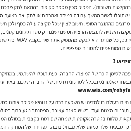
חים בהקלטות חשובות). המפיק מכין מספר סקיצות בהתאם לתקציבכ
 שתוכלו לאשר המשך עבודה במידה ואהבתם או לתקן את רצועת השמ
 מרוצים מהתוצר הסופי. חשוב לציין שכל סקיצה עולה כסף ולכן חש
הסקיצה השנייה לתוצאה הרצויה ומשם ישנם רק מסר תיקונים קטנים,
או קטע נגינה קצרצר). לאחר שרצו
נטים המותאמים לתמונות ספציפיות.
וידיאו
?
הפכה לסימן היכר של המוצר/ החברה. כעת תוכלו להשתמש במוזיקה 
אתרי אינטרנט ובכלל לסרטוני תדמית של החברה שלכם, באירועי 
יים בעולם בו למדיה יש השפעה רבה עלינו והיא מקיפה אותנו כמעט
כניות הצגות ועוד. כשיש סצנה עצובה, הפסנתר נוגע ברוך בסולם 
קאות מלוות בגיטרה אקוסטית שמחה שפורטת בקצביות בסולם המג´
ל כך טבעית שלה כמעט שלא מבחינים בה. תפקידה של המוזיקה המל