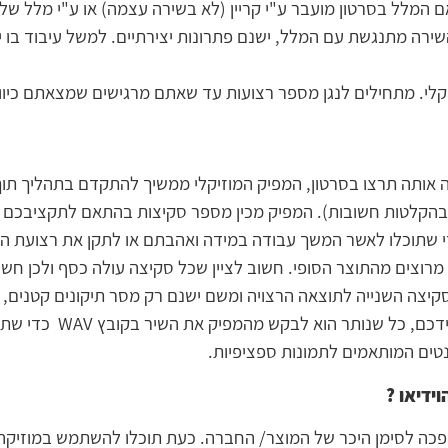
ם המלל בסרטון מועבר ע"י קריין (לא בשירה עצמה) או ע"י מלל של 
שירה מתנגשת עם המלל, ישנם פתרונות יצירתיים. למשל עיבוד בו י
י. מתחילים לנגן מספר רצועות עד שאתם מרגישים שמצאתם כיוון 
ה אותה תרצו בסרטון, המפיק המוזיקלי ממשיך להתקדם בתהליך תוך
חים בהקלטות חשובות). המפיק מכין מספר סקיצות בהתאם לתקציבכ
 שתוכלו לאשר המשך עבודה במידה ואהבתם או לתקן את רצועת השמ
 מרוצים מהתוצר הסופי. חשוב לציין שכל סקיצה עולה כסף ולכן חש
הסקיצה השנייה לתוצאה הרצויה ומשם ישנם רק מסר תיקונים קטנים,
או קטע נגינה קצרצר). לאחר שרצו
נטים המותאמים לתמונות ספציפיות.
וידיאו
?
הפכה לסימן היכר של המוצר/ החברה. כעת תוכלו להשתמש במוזיקה 